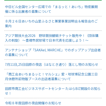
中日ビル全国センター広場での「まるッと！あいち」物産展開
催に係る出展者の募集について
８月２６日あいちの山里ふるさと兼業事業説明会＆報告会のご
案内
アジア競技大会2026 野球競技観戦チケット販売中！（団体購
入の斡旋） ～豊橋市民球場で日本代表を応援しよう！～
アンテナショップ「SAKAeL MARCHE」でのポップアップ出店者
の募集について
7月11日,25日田原の夜店（はなとき通り）落とし物のお知らせ
「商工会あいちまるッと！マルシェ」愛・地球博記念公園三日
月休憩所前物販ブースの出店者募集について
田原市商工会ビジネスサポートセンター たはらBIZ開設のお知ら
せ！
令和８年度田原の夜店開催のお知らせ