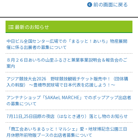
前の画面に戻る
最新のお知らせ
中日ビル全国センター広場での「まるッと！あいち」物産展開
催に係る出展者の募集について
８月２６日あいちの山里ふるさと兼業事業説明会＆報告会のご
案内
アジア競技大会2026 野球競技観戦チケット販売中！（団体購
入の斡旋） ～豊橋市民球場で日本代表を応援しよう！～
アンテナショップ「SAKAeL MARCHE」でのポップアップ出店者
の募集について
7月11日,25日田原の夜店（はなとき通り）落とし物のお知らせ
「商工会あいちまるッと！マルシェ」愛・地球博記念公園三日
月休憩所前物販ブースの出店者募集について