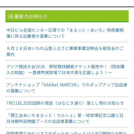
最新のお知らせ
中日ビル全国センター広場での「まるッと！あいち」物産展開
催に係る出展者の募集について
８月２６日あいちの山里ふるさと兼業事業説明会＆報告会のご
案内
アジア競技大会2026 野球競技観戦チケット販売中！（団体購
入の斡旋） ～豊橋市民球場で日本代表を応援しよう！～
アンテナショップ「SAKAeL MARCHE」でのポップアップ出店者
の募集について
7月11日,25日田原の夜店（はなとき通り）落とし物のお知らせ
「商工会あいちまるッと！マルシェ」愛・地球博記念公園三日
月休憩所前物販ブースの出店者募集について
田原市商工会ビジネスサポートセンター たはらBIZ開設のお知ら