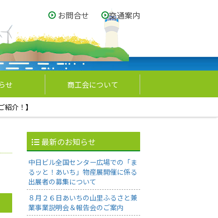
お問合せ
交通案内
らせ
商工会について
ご紹介！】
最新のお知らせ
中日ビル全国センター広場での「ま
るッと！あいち」物産展開催に係る
出展者の募集について
８月２６日あいちの山里ふるさと兼
業事業説明会＆報告会のご案内