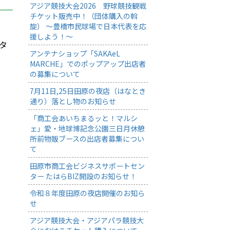
アジア競技大会2026 野球競技観戦
チケット販売中！（団体購入の斡
旋） ～豊橋市民球場で日本代表を応
援しよう！～
タ
アンテナショップ「SAKAeL
MARCHE」でのポップアップ出店者
の募集について
7月11日,25日田原の夜店（はなとき
通り）落とし物のお知らせ
「商工会あいちまるッと！マルシ
ェ」愛・地球博記念公園三日月休憩
所前物販ブースの出店者募集につい
て
田原市商工会ビジネスサポートセン
ター たはらBIZ開設のお知らせ！
令和８年度田原の夜店開催のお知ら
せ
アジア競技大会・アジアパラ競技大