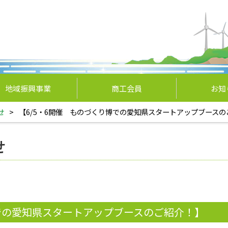
地域振興事業
商工会員
お知
せ
>
【6/5・6開催 ものづくり博での愛知県スタートアップブースの
せ
博での愛知県スタートアップブースのご紹介！】