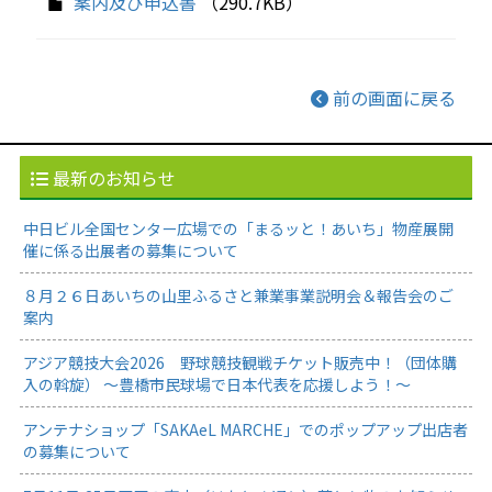
案内及び申込書
（290.7KB）
前の画面に戻る
最新のお知らせ
中日ビル全国センター広場での「まるッと！あいち」物産展開
催に係る出展者の募集について
８月２６日あいちの山里ふるさと兼業事業説明会＆報告会のご
案内
アジア競技大会2026 野球競技観戦チケット販売中！（団体購
入の斡旋） ～豊橋市民球場で日本代表を応援しよう！～
アンテナショップ「SAKAeL MARCHE」でのポップアップ出店者
の募集について