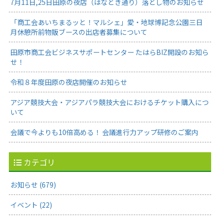
7月11日,25日田原の夜店（はなとき通り）落とし物のお知らせ
「商工会あいちまるッと！マルシェ」愛・地球博記念公園三日
月休憩所前物販ブースの出店者募集について
田原市商工会ビジネスサポートセンター たはらBIZ開設のお知ら
せ！
令和８年度田原の夜店開催のお知らせ
アジア競技大会・アジアパラ競技大会におけるチケット購入につ
いて
会議で今よりも10倍高める！ 会議進行力アップ研修のご案内
カテゴリ
お知らせ (679)
イベント (22)